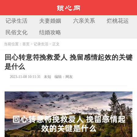
记录生活
夫妻婚姻
六亲关系
烂桃花运
民俗文化
结婚攻略
当前位置：
首页
>
记录生活
> 正文
回心转意符挽救爱人 挽留感情起效的关键
是什么
2023-11-08 10:11:31
未知
编辑：网友