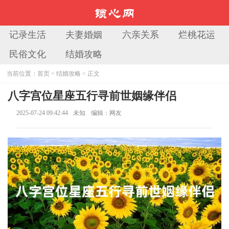
记录生活
夫妻婚姻
六亲关系
烂桃花运
民俗文化
结婚攻略
当前位置：
首页
>
结婚攻略
> 正文
八字宫位星座五行寻前世姻缘伴侣
2025-07-24 09:42:44
未知
编辑：网友