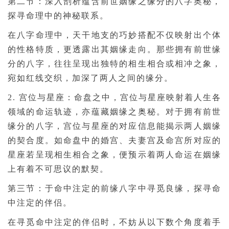
第二节：深入剖析蕴含前世姻缘之缘分的八字奥秘，
探寻命理中的神秘联系。
在八字命理中，天干地支的巧妙搭配不仅映射出个体
的性格特质，更透露出其姻缘走向。那些拥有前世缘
分的八字，往往呈现出独特的相生相合或相冲之象，
宛如红线交织，加深了两人之间的缘分。
2. 宫位与星座：命盘之中，宫位与星座映射着人生各
领域的命运轨迹，亦蕴藏姻缘之奥秘。对于拥有前世
缘分的八字，宫位与星座的对应信息能揭示两人姻缘
的契合度。如命盘中的婚宫、夫妻宫及命宫所对应的
星座若呈现相生相合之象，便预示着两人命运在姻缘
上有着不可思议的默契。
第三节：于命中注定的前缘八字中寻觅良缘，探寻命
中注定的伴侣。
在寻觅命中注定的伴侣时，不妨从以下数个角度着手